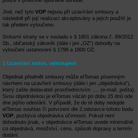
Jiné, než tyto
VOP
nejsou při uzavírání smlouvy a
následně při její realizaci akceptovány a jejich použití je
tak předem vyloučeno.
Smluvní strany se v souladu s § 1801 zákona č. 89/2012
Sb., občanský zákoník (dále i jen „OZ“) dohodly na
vyloučení ustanovení § 1799 a 1800 OZ.
1 Uzavírání smluv, odstoupení
Objednat předmět smlouvy může elTomas písemným
návrhem na uzavření smlouvy (dále i jen „objednávka“),
který zašle dodavateli prostřednictvím …. (e-mail, pošta).
Svou objednávkou je elTomas vázán po dobu 15 dnů ode
dne jejího odeslání. V případě, že do té doby nedojde
elTomas souhlas či potvrzení dle 2.odstavce tohoto bodu
VOP
, pozbývá objednávka účinnosti. Pokud není
dohodnuto jinak, v objednávce elTomas uvede minimálně,
co objednává, množství, cenu, způsob dopravy a termín
dodání.