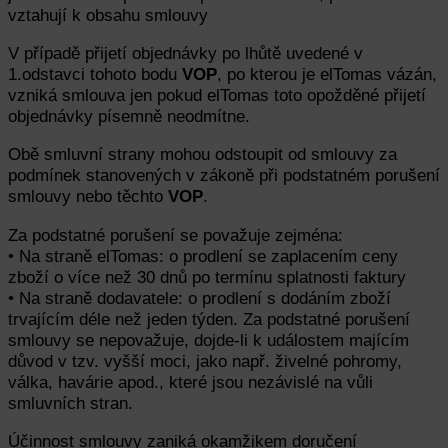
vztahují k obsahu smlouvy
V případě přijetí objednávky po lhůtě uvedené v
1.odstavci tohoto bodu
VOP
, po kterou je elTomas vázán,
vzniká smlouva jen pokud elTomas toto opožděné přijetí
objednávky písemně neodmítne.
Obě smluvní strany mohou odstoupit od smlouvy za
podmínek stanovených v zákoně při podstatném porušení
smlouvy nebo těchto
VOP
.
Za podstatné porušení se považuje zejména:
• Na straně elTomas: o prodlení se zaplacením ceny
zboží o více než 30 dnů po termínu splatnosti faktury
• Na straně dodavatele: o prodlení s dodáním zboží
trvajícím déle než jeden týden. Za podstatné porušení
smlouvy se nepovažuje, dojde-li k událostem majícím
důvod v tzv. vyšší moci, jako např. živelné pohromy,
válka, havárie apod., které jsou nezávislé na vůli
smluvních stran.
Účinnost smlouvy zaniká okamžikem doručení