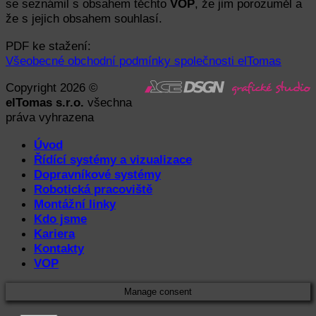
se seznámil s obsahem těchto
VOP
, že jim porozuměl a
že s jejich obsahem souhlasí.
PDF ke stažení:
Všeobecné obchodní podmínky společnosti elTomas
Copyright 2026 ©
elTomas s.r.o.
všechna
práva vyhrazena
Úvod
Řídící systémy a vizualizace
Dopravníkové systémy
Robotická pracoviště
Montážní linky
Kdo jsme
Kariera
Kontakty
VOP
Manage consent