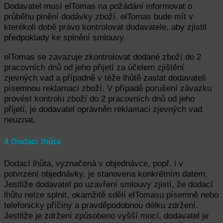
Dodavatel musí elTomas na požádání informovat o
průběhu plnění dodávky zboží. elTomas bude mít v
kterékoli době právo kontrolovat dodavatele, aby zjistil
předpoklady ke splnění smlouvy.
elTomas se zavazuje zkontrolovat dodané zboží do 2
pracovních dnů od jeho přijetí za účelem zjištění
zjevných vad a případně v téže lhůtě zaslat dodavateli
písemnou reklamaci zboží. V případě porušení závazku
provést kontrolu zboží do 2 pracovních dnů od jeho
přijetí, je dodavatel oprávněn reklamaci zjevných vad
neuznat.
4 Dodací lhůta
Dodací lhůta, vyznačená v objednávce, popř. i v
potvrzení objednávky, je stanovena konkrétním datem.
Jestliže dodavatel po uzavření smlouvy zjistí, že dodací
lhůtu nelze splnit, okamžitě sdělí elTomasu písemně nebo
telefonicky příčiny a pravděpodobnou délku zdržení.
Jestliže je zdržení způsobeno vyšší mocí, dodavatel je