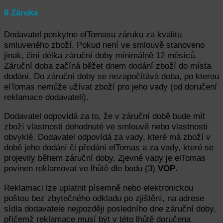
8 Záruka
Dodavatel poskytne elTomasu záruku za kvalitu
smluveného zboží. Pokud není ve smlouvě stanoveno
jinak, činí délka záruční doby minimálně 12 měsíců.
Záruční doba začíná běžet dnem dodání zboží do místa
dodání. Do záruční doby se nezapočítává doba, po kterou
elTomas nemůže užívat zboží pro jeho vady (od doručení
reklamace dodavateli).
Dodavatel odpovídá za to, že v záruční době bude mít
zboží vlastnosti dohodnuté ve smlouvě nebo vlastnosti
obvyklé. Dodavatel odpovídá za vady, které má zboží v
době jeho dodání či předání elTomas a za vady, které se
projevily během záruční doby. Zjevné vady je elTomas
povinen reklamovat ve lhůtě dle bodu (3)
VOP
.
Reklamaci lze uplatnit písemně nebo elektronickou
poštou bez zbytečného odkladu po zjištění, na adrese
sídla dodavatele nejpozději posledního dne záruční doby,
přičemž reklamace musí být v této lhůtě doručena