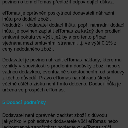
povinen o tom elTomas předložit odpovídající důkaz.
elTomas je oprávněn poskytnout dodavateli náhradní
lhůtu pro dodání zboží.
Nedodrží-li dodavatel dodací lhůtu, popř. náhradní dodací
lhůtu, je povinen zaplatit elTomas za každý den prodlení
smluvní pokutu ve výši, jež byla pro tento případ
sjednána mezi smluvními stranami, tj. ve výši 0,1% z
ceny nedodaného zboží.
Dodavatel je povinen uhradit elTomas náklady, které mu
vznikly v souvislosti s prodlením dodávky zboží nebo s
vadnou dodávkou, eventuálně s odstoupením od smlouvy
z těchto důvodů. Právo elTomas na náhradu škody
včetně ušlého zisku není tímto dotčeno. Dodací lhůta je
určena ve prospěch elTomas.
5 Dodací podmínky
Dodavatel není oprávněn zadržet zboží z důvodu
jakýchkoliv pohledávek dodavatele vůči elTomas nebo
jednostranně započítávat pohledávky elTomas vůči