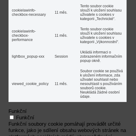
Tento soubor cookie
cookielawinfo-
slouží k uložení souhlasu
11 měs.
checkbox-necessary
uživatele s cookies v
kategorii „Technické“.
Tento soubor cookie
cookielawinfo-
slouží k uložení souhlasu
checkbox-
11 měs.
uživatele s cookies v
performance
kategorii „Výkonnostní“.
Ukládá informaci o
lightbox_popup-xxx
Session
zobrazeném informačním
popup okně.
Soubor cookie se používá
k uložení informace, zda
uživatel souhlasil nebo
viewed_cookie_policy
11 měs.
nesouhlasil s používáním
souborů cookie.
Neukládá žádné osobní
údaje.
Funkční
Funkční
Funkční soubory cookie pomáhají provádět určité
funkce, jako je sdílení obsahu webových stránek na