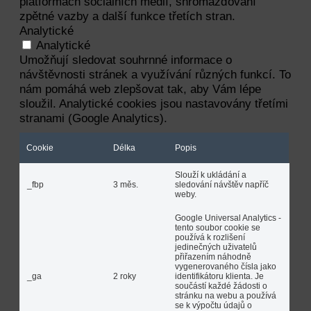
platformách sociálních médií, shromažďování
zpětné vazby a další funkce třetích stran.
Analytické
Analytické
Umožňují sledovat souhrnné informace o
návštěvnosti stránek a využívání různých funkcí. To
nám pomáhá web zlepšovat tak, aby Vám lépe
sloužil. Analytické cookies jsou nastavovány třetími
stranami (Google Analytics).
Cookie
Délka
Popis
Slouží k ukládání a
_fbp
3 měs.
sledování návštěv napříč
weby.
Google Universal Analytics -
tento soubor cookie se
používá k rozlišení
jedinečných uživatelů
přiřazením náhodně
vygenerovaného čísla jako
_ga
2 roky
identifikátoru klienta. Je
součástí každé žádosti o
stránku na webu a používá
se k výpočtu údajů o