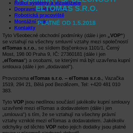
Řídící systémy a vizualizace
ELTOMAS S.R.O.
Dopravníkové systémy
Robotická pracoviště
Montážní linky
PLATNÉ OD 1.5.2018
Kontakty
Tyto Všeobecné obchodní podmínky (dále i jen
„
VOP
“
)
se vztahují na všechny smluvní vztahy mezi společností
elTomas s.r.o.
, se sídlem Bojčenkova 1101/1, Černý
Most, 198 00 Praha 9, IČ: 27360181 (dále i jen
„
elTomas
“) a osobami, se kterými má být uzavřena kupní
smlouva (dále i jen „dodavatel“).
Provozovna
elTomas s.r.o. – elTomas s.r.o.
, Vazačka
1519, 294 21, Bělá pod Bezdězem, Tel: +420 481 010
383.
Tyto
VOP
jsou nedílnou součástí jakékoliv kupní smlouvy
uzavřené mezi elTomas a dodavatelem (dále i jen
„smlouva“) s tím, že se vztahují na všechny právní
vztahy vzniklé mezi elTomas a dodavatelem. Jakékoliv
odchylky od těchto
VOP
nebo jejich dodatky jsou platné
pouze v písemně sjednané dohodě.