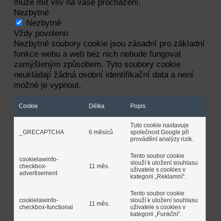
může mít vliv na vaše procházení.
Nezbytné
Nezbytné
Vždy povoleno
Nezbytné soubory cookie jsou zásadní pro základní
funkce webu a web bez nich nebude fungovat
zamýšleným způsobem. Tyto soubory cookie
neukládají žádná osobní identifikační data a není
možné je vypnout.
Cookie
Délka
Popis
Tuto cookie nastavuje
_GRECAPTCHA
6 měsíců
společnost Google při
provádění analýzy rizik.
Tento soubor cookie
cookielawinfo-
slouží k uložení souhlasu
checkbox-
11 měs.
uživatele s cookies v
advertisement
kategorii „Reklamní“.
Tento soubor cookie
cookielawinfo-
slouží k uložení souhlasu
11 měs.
checkbox-functional
uživatele s cookies v
kategorii „Funkční“.