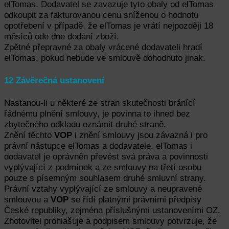
elTomas. Dodavatel se zavazuje tyto obaly od elTomas
odkoupit za fakturovanou cenu sníženou o hodnotu
opotřebení v případě, že elTomas je vrátí nejpozději 18
měsíců ode dne dodání zboží.
Zpětné přepravné za obaly vrácené dodavateli hradí
elTomas, pokud nebude ve smlouvě dohodnuto jinak.
12 Závěrečná ustanovení
Nastanou-li u některé ze stran skutečnosti bránící
řádnému plnění smlouvy, je povinna to ihned bez
zbytečného odkladu oznámit druhé straně.
Znění těchto
VOP
i znění smlouvy jsou závazná i pro
právní nástupce elTomas a dodavatele. elTomas i
dodavatel je oprávněn převést svá práva a povinnosti
vyplývající z podmínek a ze smlouvy na třetí osobu
pouze s písemným souhlasem druhé smluvní strany.
Právní vztahy vyplývající ze smlouvy a neupravené
smlouvou a
VOP
se řídí platnými právními předpisy
České republiky, zejména příslušnými ustanoveními OZ.
Zhotovitel prohlašuje a podpisem smlouvy potvrzuje, že