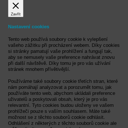
Zavřít
Nastavení cookies
Tento web používá soubory cookie k vylepšení
vašeho zážitku při procházení webem. Díky cookies
si stránky pamatují vaše prohlížení a fungují tak,
aby se nemusely vaše preference nahrávat znovu
při další návštěvě. Díky tomu je pro vás užívání
stránek mnohem přívětivější.
Používáme také soubory cookie třetích stran, které
nám pomáhají analyzovat a porozumět tomu, jak
používáte tento web, abychom ukládali preference
uživatelů a poskytovali obsah, který je pro vás
relevantní. Tyto cookies budou uloženy ve vašem
prohlížeči pouze s vaším souhlasem. Máte také
možnost se z těchto souborů cookie odhlásit.
Odhlášení z některých z těchto souborů cookie ale