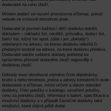
dodavateli na cenu zboží.
Místem dodání se rozumí provozovna elTomas, pokud
nebude ve smlouvě dohodnuto jinak.
Dodavatel je povinen každou i dílčí dodávku doložit
dokladem – nákladní list, návěští, průvodka, dodací list,
balící list, ložný list apod. (dále i jen „doklady“)
odeslaným na adresu, na kterou dodávku odesílá či
předaným osobně na adrese, na které dodávku předává.
Dodavatel odešle veškeré doklady potřebné ke
správnému převzetí dodaného zboží nejpozději s
dodávkou zboží.
Doklady musí obsahovat zejména číslo objednávky,
brutto a netto hmotnost, jména a adresy kontaktních osob
dodavatele a elTomas, místo určení a datum odeslání
dodávky, číslo položky v katalogu, označení položky,
cenu za jednotku zboží, informace o balení, specifikace a
množství dodávky a v případě částečné dodávky také
množství, které zbývá ještě dodat.