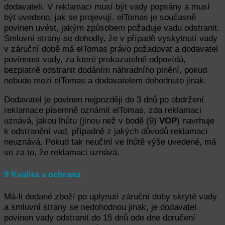
dodavateli. V reklamaci musí být vady popsány a musí
být uvedeno, jak se projevují. elTomas je současně
povinen uvést, jakým způsobem požaduje vadu odstranit.
Smluvní strany se dohodly, že v případě vyskytnutí vady
v záruční době má elTomas právo požadovat a dodavatel
povinnost vady, za které prokazatelně odpovídá,
bezplatně odstranit dodáním náhradního plnění, pokud
nebude mezi elTomas a dodavatelem dohodnuto jinak.
Dodavatel je povinen nejpozději do 3 dnů po obdržení
reklamace písemně oznámit elTomas, zda reklamaci
uznává, jakou lhůtu (jinou než v bodě (9)
VOP
) navrhuje
k odstranění vad, případně z jakých důvodů reklamaci
neuznává. Pokud tak neučiní ve lhůtě výše uvedené, má
se za to, že reklamaci uznává.
9 Kvalita a ochrana
Má-li dodané zboží po uplynutí záruční doby skryté vady
a smluvní strany se nedohodnou jinak, je dodavatel
povinen vady odstranit do 15 dnů ode dne doručení