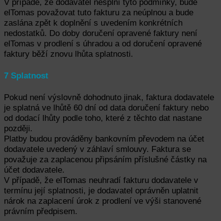
V případě, že dodavatel nesplní tyto podmínky, bude
elTomas považovat tuto fakturu za neúplnou a bude
zaslána zpět k doplnění s uvedením konkrétních
nedostatků. Do doby doručení opravené faktury není
elTomas v prodlení s úhradou a od doručení opravené
faktury běží znovu lhůta splatnosti.
7 Splatnost
Pokud není výslovně dohodnuto jinak, faktura dodavatele
je splatná ve lhůtě 60 dní od data doručení faktury nebo
od dodací lhůty podle toho, které z těchto dat nastane
později.
Platby budou prováděny bankovním převodem na účet
dodavatele uvedený v záhlaví smlouvy. Faktura se
považuje za zaplacenou připsáním příslušné částky na
účet dodavatele.
V případě, že elTomas neuhradí fakturu dodavatele v
termínu její splatnosti, je dodavatel oprávněn uplatnit
nárok na zaplacení úrok z prodlení ve výši stanovené
právním předpisem.