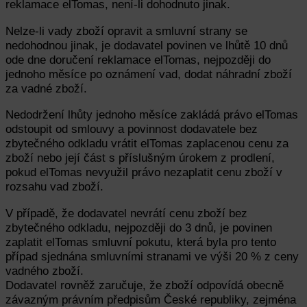
reklamace elTomas, není-li dohodnuto jinak.
Nelze-li vady zboží opravit a smluvní strany se
nedohodnou jinak, je dodavatel povinen ve lhůtě 10 dnů
ode dne doručení reklamace elTomas, nejpozději do
jednoho měsíce po oznámení vad, dodat náhradní zboží
za vadné zboží.
Nedodržení lhůty jednoho měsíce zakládá právo elTomas
odstoupit od smlouvy a povinnost dodavatele bez
zbytečného odkladu vrátit elTomas zaplacenou cenu za
zboží nebo její část s příslušným úrokem z prodlení,
pokud elTomas nevyužil právo nezaplatit cenu zboží v
rozsahu vad zboží.
V případě, že dodavatel nevrátí cenu zboží bez
zbytečného odkladu, nejpozději do 3 dnů, je povinen
zaplatit elTomas smluvní pokutu, která byla pro tento
případ sjednána smluvními stranami ve výši 20 % z ceny
vadného zboží.
Dodavatel rovněž zaručuje, že zboží odpovídá obecně
závazným právním předpisům České republiky, zejména