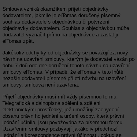
Smlouva vzniká okamžikem přijetí objednávky
dodavatelem, jakmile je elTomas doručený písemný
souhlas dodavatele s objednávkou či potvrzení
objednávky dodavatelem. Souhlas s objednávkou může
dodavatel vyznačit přímo na objednávce a zaslat ji
elTomas zpět.
Jakékoliv odchylky od objednávky se považují za nový
návrh na uzavření smlouvy, kterým je dodavatel vázán po
dobu 7 dnů ode dne doručení tohoto návrhu na uzavření
smlouvy elTomas. V případě, že elTomas v této lhůtě
nezašle dodavateli písemné přijetí návrhu na uzavření
smlouvy, smlouva není uzavřena.
Přijetí objednávky musí mít vždy písemnou formu.
Telegrafická a dálnopisná sdělení a sdělení
elektronickými prostředky, jež umožňují zachycení
obsahu právního jednání a určení osoby, která právní
jednání učinila, jsou považována za písemnou formu.
Uzavřením smlouvy pozbývají jakákoliv předchozí
jednání a korespondence právní účinnosti, pokud se