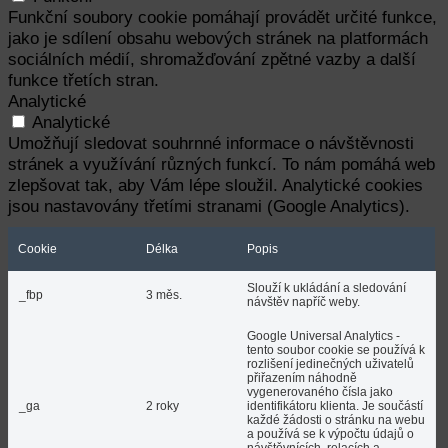
Funkční soubory cookie pomáhají provádět určité funkce,
jako je sdílení obsahu webových stránek na platformách
sociálních médií, shromažďování zpětné vazby a další
funkce třetích stran.
Analytické
Analytické
Umožňují sledovat souhrnné informace o návštěvnosti
stránek a využívání různých funkcí. To nám pomáhá web
zlepšovat tak, aby Vám lépe sloužil. Analytické cookies
jsou nastavovány třetími stranami (Google Analytics).
Cookie
Délka
Popis
Slouží k ukládání a sledování
_fbp
3 měs.
návštěv napříč weby.
Google Universal Analytics -
tento soubor cookie se používá k
rozlišení jedinečných uživatelů
přiřazením náhodně
vygenerovaného čísla jako
_ga
2 roky
identifikátoru klienta. Je součástí
každé žádosti o stránku na webu
a používá se k výpočtu údajů o