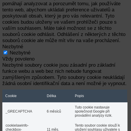
pomáhají analyzovat a porozumět tomu, jak používáte
tento web, abychom ukládali preference uživatelů a
poskytovali obsah, který je pro vás relevantní. Tyto
cookies budou uloženy ve vašem prohlížeči pouze s
vaším souhlasem. Máte také možnost se z těchto
souborů cookie odhlásit. Odhlášení z některých z těchto
souborů cookie ale může mít vliv na vaše procházení.
Nezbytné
Nezbytné
Vždy povoleno
Nezbytné soubory cookie jsou zásadní pro základní
funkce webu a web bez nich nebude fungovat
zamýšleným způsobem. Tyto soubory cookie neukládají
žádná osobní identifikační data a není možné je vypnout.
Cookie
Délka
Popis
Tuto cookie nastavuje
_GRECAPTCHA
6 měsíců
společnost Google při
provádění analýzy rizik.
cookielawinfo-
Tento soubor cookie slouží k
checkbox-
11 měs.
uložení souhlasu uživatele s