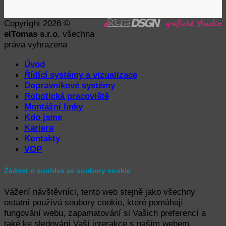
Copyright 2026 ©
elTomas s.r.o.
všechna
práva vyhrazena
Úvod
Řídící systémy a vizualizace
Dopravníkové systémy
Robotická pracoviště
Montážní linky
Kdo jsme
Kariera
Kontakty
VOP
Žádost o souhlas se soubory cookie
Vážení návštěvníci, tento web stejně jako všechny
ostatní používá soubory cookie, které pomáhají
fungování webu, zapamatování si Vašich preferencí a
také ke sledování Vaší interakce s naším webem.