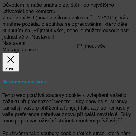
Důvodem je naše snaha o zajištění co největšího
uživatelského komfortu.
Z nařízení EU (novela zákona zákona č. 127/2005) Vás
musíme požádat o souhlas se zpracováním, který dáte
kliknutím na „Přijmout vše“, nebo je můžete odsouhlasit
jednotlivě v „Nastavení“.
Nastavení
Přijmout vše
Manage consent
Zavřít
Nastavení cookies
Tento web používá soubory cookie k vylepšení vašeho
zážitku při procházení webem. Díky cookies si stránky
pamatují vaše prohlížení a fungují tak, aby se nemusely
vaše preference nahrávat znovu při další návštěvě. Díky
tomu je pro vás užívání stránek mnohem přívětivější.
Používáme také soubory cookie třetích stran, které nám