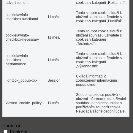
advertisement
cookies v kategorii „Reklamní“.
Tento soubor cookie slouží k
cookielawinfo-
11 měs.
uložení souhlasu uživatele s
checkbox-functional
cookies v kategorii „Funkční“.
Tento soubor cookie slouží k
cookielawinfo-
uložení souhlasu uživatele s
11 měs.
checkbox-necessary
cookies v kategorii
„Technické“.
Tento soubor cookie slouží k
cookielawinfo-
uložení souhlasu uživatele s
checkbox-
11 měs.
cookies v kategorii
performance
„Výkonnostní“.
Ukládá informaci o
lightbox_popup-xxx
Session
zobrazeném informačním
popup okně.
Soubor cookie se používá k
uložení informace, zda uživatel
viewed_cookie_policy
11 měs.
souhlasil nebo nesouhlasil s
používáním souborů cookie.
Neukládá žádné osobní údaje.
Funkční
Funkční