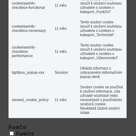
cookielawinfo-
slouží k uložení souhlasu
11 měs.
checkbox-functional
uživatele s cookies v
kategorii „Funkční“.
Tento soubor cookie
cookielawinfo-
slouží k uložení souhlasu
11 měs.
checkbox-necessary
uživatele s cookies v
kategorii „Technické“.
Tento soubor cookie
cookielawinfo-
slouží k uložení souhlasu
checkbox-
11 měs.
uživatele s cookies v
performance
kategorii „Výkonnostní“.
Ukládá informaci o
lightbox_popup-xxx
Session
zobrazeném informačním
popup okně.
Soubor cookie se používá
k uložení informace, zda
uživatel souhlasil nebo
viewed_cookie_policy
11 měs.
nesouhlasil s používáním
souborů cookie.
Neukládá žádné osobní
údaje.
Funkční
Funkční