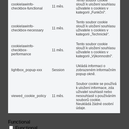
Tento soubor cookie
cookielawinfo-
slouží k uložení souhlasu
11 měs.
checkbox-functional
uživatele s cookies v
kategorii „Funkční“.
Tento soubor cookie
cookielawinfo-
slouží k uložení souhlasu
11 měs.
checkbox-necessary
uživatele s cookies v
kategorii „Technické“.
Tento soubor cookie
cookielawinfo-
slouží k uložení souhlasu
checkbox-
11 měs.
uživatele s cookies v
performance
kategorii „Výkonnostní“.
Ukládá informaci o
lightbox_popup-xxx
Session
zobrazeném informačním
popup okně.
Soubor cookie se používá
k uložení informace, zda
uživatel souhlasil nebo
viewed_cookie_policy
11 měs.
nesouhlasil s používáním
souborů cookie.
Neukládá žádné osobní
údaje.
Functional
Functional