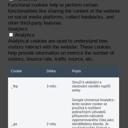
Functional cookies help to perform certain
functionalities like sharing the content of the website
on social media platforms, collect feedbacks, and
other third-party features.
Analytics
Analytics
Analytical cookies are used to understand how
visitors interact with the website. These cookies
help provide information on metrics the number of
visitors, bounce rate, traffic source, etc.
Cookie
Délka
Popis
Slouží k ukládání a
_fbp
3 měs.
sledování návštěv napříč
weby.
Google Universal Analytics -
tento soubor cookie se
používá k rozlišení
jedinečných uživatelů
přiřazením náhodně
vygenerovaného čísla jako
_ga
2 roky
identifikátoru klienta. Je