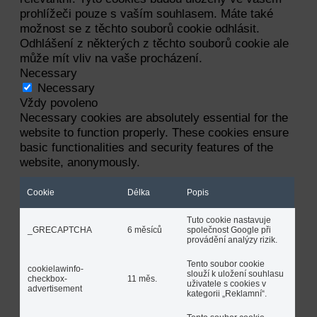
prohlížeči pouze s vaším souhlasem. Máte také
možnost se z těchto souborů cookie odhlásit.
Odhlášení z některých z těchto souborů cookie ale
může mít vliv na vaše procházení.
Necessary
Necessary
Vždy povoleno
Necessary cookies are absolutely essential for the
website to function properly. These cookies ensure
basic functionalities and security features of the
website, anonymously.
Cookie
Délka
Popis
Tuto cookie nastavuje
_GRECAPTCHA
6 měsíců
společnost Google při
provádění analýzy rizik.
Tento soubor cookie
cookielawinfo-
slouží k uložení souhlasu
checkbox-
11 měs.
uživatele s cookies v
advertisement
kategorii „Reklamní“.