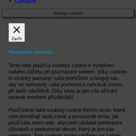
Contacts
Manage consent
Zavřít
Nastavení cookies
Tento web používá soubory cookie k vylepšení
vašeho zážitku při procházení webem. Díky cookies
si stránky pamatují vaše prohlížení a fungují tak,
aby se nemusely vaše preference nahrávat znovu
při další návštěvě. Díky tomu je pro vás užívání
stránek mnohem přívětivější.
Používáme také soubory cookie třetích stran, které
nám pomáhají analyzovat a porozumět tomu, jak
používáte tento web, abychom ukládali preference
uživatelů a poskytovali obsah, který je pro vás
relevantní. Tyto cookies budou uloženy ve vašem