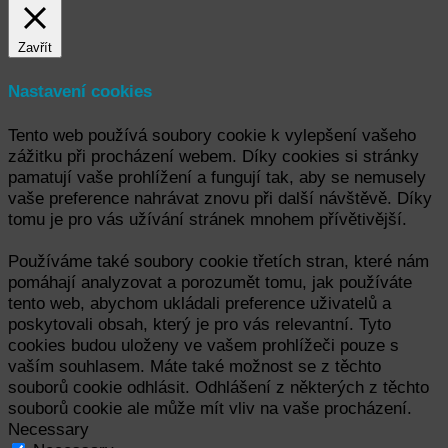
Zavřít
Nastavení cookies
Tento web používá soubory cookie k vylepšení vašeho
zážitku při procházení webem. Díky cookies si stránky
pamatují vaše prohlížení a fungují tak, aby se nemusely
vaše preference nahrávat znovu při další návštěvě. Díky
tomu je pro vás užívání stránek mnohem přívětivější.
Používáme také soubory cookie třetích stran, které nám
pomáhají analyzovat a porozumět tomu, jak používáte
tento web, abychom ukládali preference uživatelů a
poskytovali obsah, který je pro vás relevantní. Tyto
cookies budou uloženy ve vašem prohlížeči pouze s
vaším souhlasem. Máte také možnost se z těchto
souborů cookie odhlásit. Odhlášení z některých z těchto
souborů cookie ale může mít vliv na vaše procházení.
Necessary