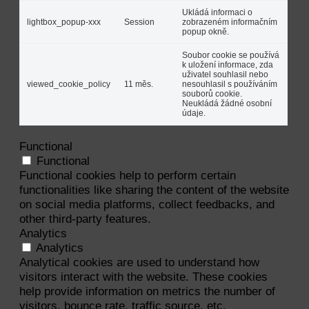
Ukládá informaci o
lightbox_popup-xxx
Session
zobrazeném informačním
popup okně.
Soubor cookie se používá
k uložení informace, zda
uživatel souhlasil nebo
viewed_cookie_policy
11 měs.
nesouhlasil s používáním
souborů cookie.
Neukládá žádné osobní
údaje.
Functional
Functional
Functional cookies help to perform certain
functionalities like sharing the content of the website
on social media platforms, collect feedbacks, and
other third-party features.
Analytics
Analytics
Analytical cookies are used to understand how
visitors interact with the website. These cookies
help provide information on metrics the number of
visitors, bounce rate, traffic source, etc.