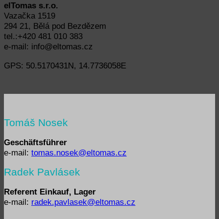
elTomas s.r.o.
Vazačka 1519
294 21, Bělá pod Bezdězem
tel.:+420 481 010 383
e-mail:
info@eltomas.cz
GPS: 50.5170431N, 14.7736058E
Tomáš Nosek
Geschäftsführer
e-mail:
tomas.nosek@eltomas.cz
Radek Pavlásek
Referent Einkauf, Lager
e-mail:
radek.pavlasek@eltomas.cz