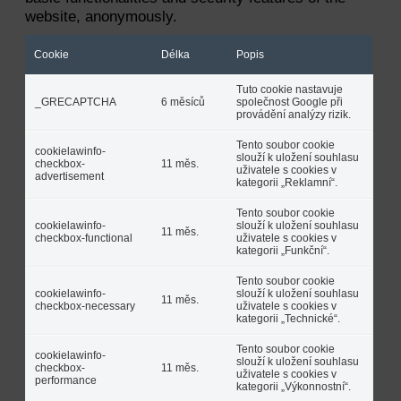
website, anonymously.
Cookie
Délka
Popis
Tuto cookie nastavuje
_GRECAPTCHA
6 měsíců
společnost Google při
provádění analýzy rizik.
Tento soubor cookie
cookielawinfo-
slouží k uložení souhlasu
checkbox-
11 měs.
uživatele s cookies v
advertisement
kategorii „Reklamní“.
Tento soubor cookie
cookielawinfo-
slouží k uložení souhlasu
11 měs.
checkbox-functional
uživatele s cookies v
kategorii „Funkční“.
Tento soubor cookie
cookielawinfo-
slouží k uložení souhlasu
11 měs.
checkbox-necessary
uživatele s cookies v
kategorii „Technické“.
Tento soubor cookie
cookielawinfo-
slouží k uložení souhlasu
checkbox-
11 měs.
uživatele s cookies v
performance
kategorii „Výkonnostní“.