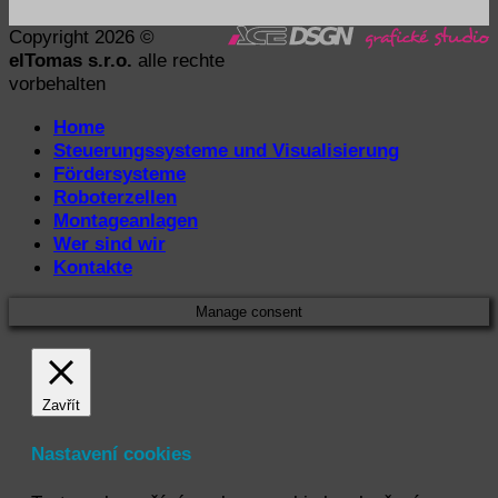
Copyright 2026 ©
elTomas s.r.o.
alle rechte
vorbehalten
Home
Steuerungssysteme und Visualisierung
Fördersysteme
Roboterzellen
Montageanlagen
Wer sind wir
Kontakte
Manage consent
Zavřít
Nastavení cookies