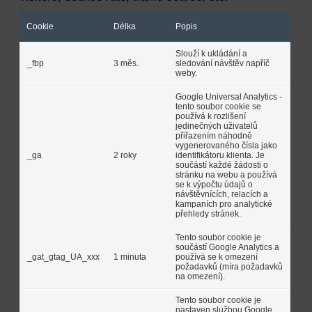
Cookie
Délka
Popis
Slouží k ukládání a
_fbp
3 měs.
sledování návštěv napříč
weby.
Google Universal Analytics -
tento soubor cookie se
používá k rozlišení
jedinečných uživatelů
přiřazením náhodně
vygenerovaného čísla jako
_ga
2 roky
identifikátoru klienta. Je
součástí každé žádosti o
stránku na webu a používá
se k výpočtu údajů o
návštěvnících, relacích a
kampaních pro analytické
přehledy stránek.
Tento soubor cookie je
součástí Google Analytics a
_gat_gtag_UA_xxx
1 minuta
používá se k omezení
požadavků (míra požadavků
na omezení).
Tento soubor cookie je
nastaven službou Google